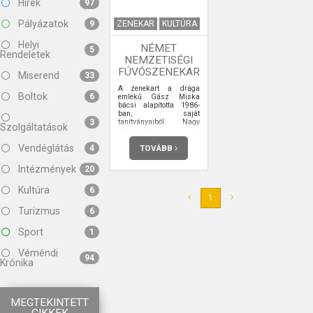
Hírek
97
Pályázatok
ZENEKAR
KULTÚRA
9
Helyi
NÉMET
5
Rendeletek
NEMZETISÉGI
FÚVÓSZENEKAR
Miserend
33
A zenekart a drága
Boltok
6
emlékű Gász Miska
bácsi alapította 1986-
ban, saját
tanítványaiból. Nagy
3
Szolgáltatások
lelkesedéssel és
szorgalommal nevelte,
tanította a zenészeket
Vendéglátás
TOVÁBB
4
15 éven át. Az irányítást
2001-ben egyik legjobb
Intézmények
20
tanítványa, ifj. Hahn
János vette át, aki
szintén elődjének
Kultúra
6
lelkesedésével sokat
1
dolgozott és dolgozik
Turizmus
6
azon, hogy a zenészek
továbbfejlődjenek, illetve
tudásukat növeljék.
Sport
1
Véméndi
94
Krónika
MEGTEKINTETT