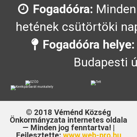
Fogadóóra:
Minden
hetének csütörtöki nap
Fogadóóra helye:
Budapesti ú
© 2018
Véménd Község
Önkormányzata
internetes oldala
— Minden jog fenntartva! |
Fejlesztette:
www.web-pro.hu