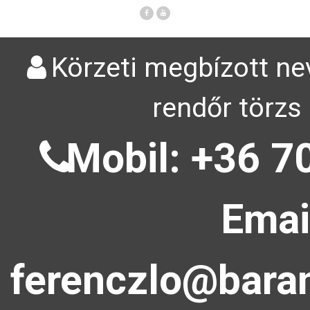
Körzeti megbízott ne
rendőr törzs
Mobil: +36 7
Emai
ferenczlo@baran