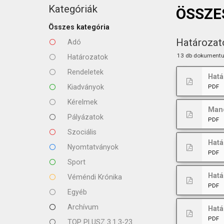
KAPCSOLAT
Kategóriák
ÖSSZE
Összes kategória
Határozat
Adó
13 db dokument
Határozatok
Rendeletek
Hatá
Kiadványok
PDF
Kérelmek
Man
Pályázatok
PDF
Szociális
Hat
Nyomtatványok
PDF
Sport
Hatá
Véméndi Krónika
PDF
Egyéb
Archívum
Hatá
PDF
TOP PLUSZ 3.1.3-23