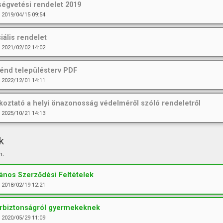
ségvetési rendelet 2019
2019/04/15 09:54
iális rendelet
2021/02/02 14:02
nd településterv PDF
2022/12/01 14:11
koztató a helyi önazonosság védelméről szóló rendeletről
2025/10/21 14:13
k
m.
lános Szerződési Feltételek
2018/02/19 12:21
rbiztonságról gyermekeknek
2020/05/29 11:09