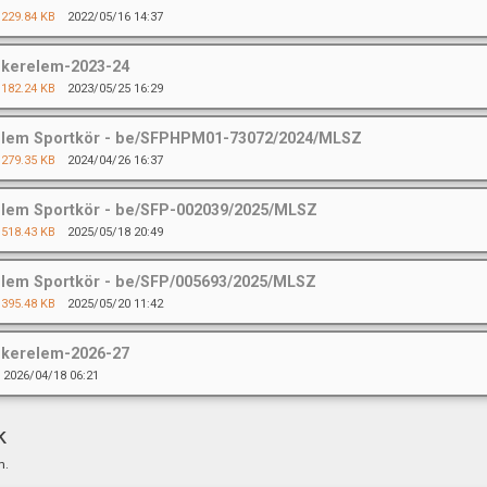
229.84 KB
2022/05/16 14:37
kerelem-2023-24
182.24 KB
2023/05/25 16:29
lem Sportkör - be/SFPHPM01-73072/2024/MLSZ
279.35 KB
2024/04/26 16:37
lem Sportkör - be/SFP-002039/2025/MLSZ
518.43 KB
2025/05/18 20:49
lem Sportkör - be/SFP/005693/2025/MLSZ
395.48 KB
2025/05/20 11:42
kerelem-2026-27
2026/04/18 06:21
k
m.