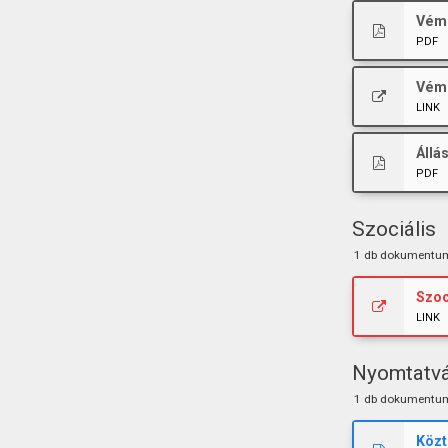
Vémé
PDF
Vémé
LINK
Állá
PDF
Szociális
1 db dokumentu
Szoc
LINK
Nyomtatv
1 db dokumentu
Közt