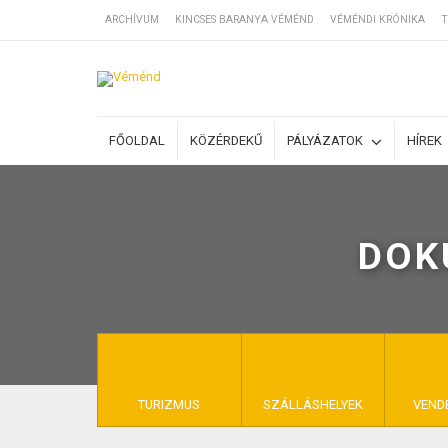
ARCHÍVUM
KINCSES BARANYA VÉMÉND
VÉMÉNDI KRÓNIKA
T
SZÁLLÁSOK
FŐOLDAL
KÖZÉRDEKŰ
PÁLYÁZATOK
HÍREK
BEJEGYZÉSEK
DOK
ÁLTALÁNOS SZ
KINCSES BARA
TURIZMUS
SZÁLLÁSHELYEK
VEND