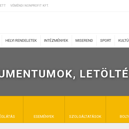
ETT
VÉMÉNDI NONPROFIT KFT.
HELYI RENDELETEK
INTÉZMÉNYEK
MISEREND
SPORT
KULT
UMENTUMOK, LETÖLTÉ
ERZŐDÉSI FELTÉ
NYA VÉMÉND
ÉGLÁTÁS
ESEMÉNYEK
SZOLGÁLTATÁSOK
BOLT