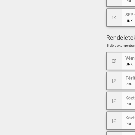
PDF
SFP-
LINK
Rendelete
8 db dokumentu
Vémé
LINK
Térí
PDF
Közt
PDF
Közt
PDF