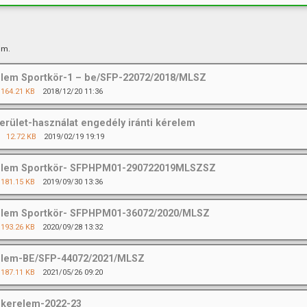
um.
lem Sportkör-1 – be/SFP-22072/2018/MLSZ
164.21 KB
2018/12/20 11:36
erület-használat engedély iránti kérelem
12.72 KB
2019/02/19 19:19
elem Sportkör- SFPHPM01-290722019MLSZSZ
181.15 KB
2019/09/30 13:36
elem Sportkör- SFPHPM01-36072/2020/MLSZ
193.26 KB
2020/09/28 13:32
elem-BE/SFP-44072/2021/MLSZ
187.11 KB
2021/05/26 09:20
kerelem-2022-23