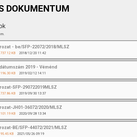
S DOKUMENTUM
ok
um.
rozat - be/SFP-22072/2018/MLSZ
737.12 KB
2018/12/20 11:42
dátumszám 2019 - Véménd
196.30 KB
2019/02/12 14:11
ározat-SFP-290722019MLSZ
737.86 KB
2019/09/30 13:37
rozat-JH01-36072/2020/MLSZ
101.19 KB
2020/09/28 13:34
rozat-BE/SFP-44072/2021/MLSZ
95.45 KB
2021/05/26 09:19