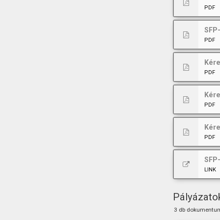
PDF
SFP-
PDF
Kére
PDF
Kére
PDF
Kére
PDF
SFP-
LINK
Pályázato
3 db dokumentu