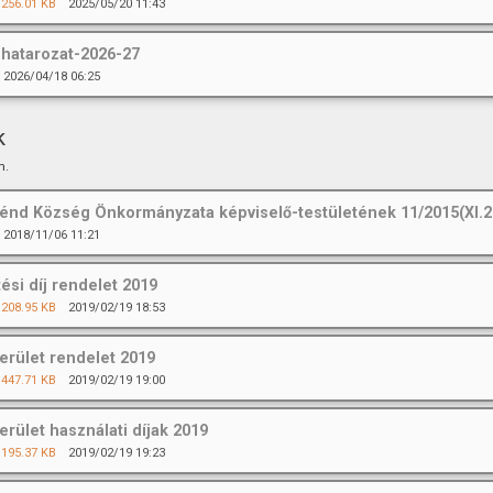
256.01 KB
2025/05/20 11:43
hatarozat-2026-27
2026/04/18 06:25
k
m.
nd Község Önkormányzata képviselő-testületének 11/2015(XI.28
2018/11/06 11:21
tési díj rendelet 2019
208.95 KB
2019/02/19 18:53
erület rendelet 2019
447.71 KB
2019/02/19 19:00
erület használati díjak 2019
195.37 KB
2019/02/19 19:23