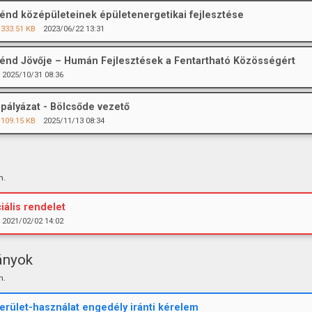
nd középületeinek épületenergetikai fejlesztése
333.51 KB
2023/06/22 13:31
nd Jövője – Humán Fejlesztések a Fentartható Közösségért
2025/10/31 08:36
spályázat - Bölcsőde vezető
109.15 KB
2025/11/13 08:34
m.
iális rendelet
2021/02/02 14:02
ányok
m.
erület-használat engedély iránti kérelem