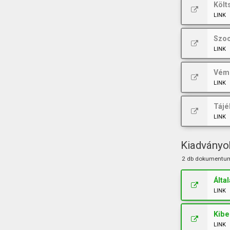
Költ
LINK
Szoc
LINK
Vémé
LINK
Tájé
LINK
Kiadványo
2 db dokumentu
Álta
LINK
Kibe
LINK