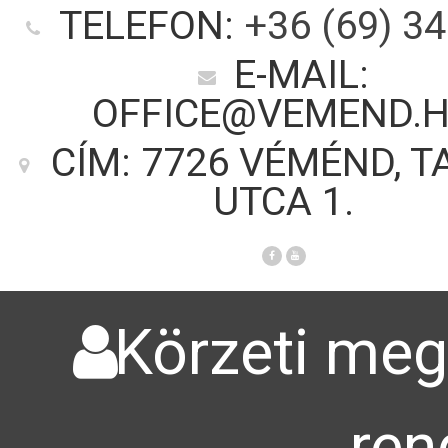
TELEFON:
+36 (69) 3
E-MAIL:
OFFICE@VEMEND.
CÍM: 7726 VÉMÉND, T
UTCA 1.
Körzeti megb
ren