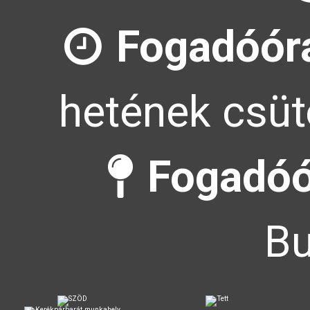
Fogadóór
hetének csüt
Fogadóó
Bu