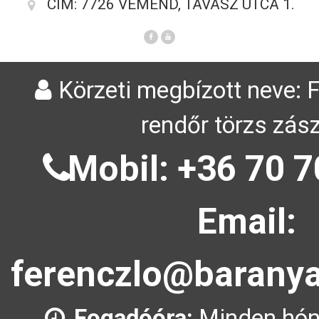
CÍM: 7726 VÉMÉND, TAVASZ UTCA 1.
Körzeti megbízott neve: 
rendőr törzs zás
Mobil: +36 70 7
Email:
ferenczlo@baranya
Fogadóóra:
Minden hón