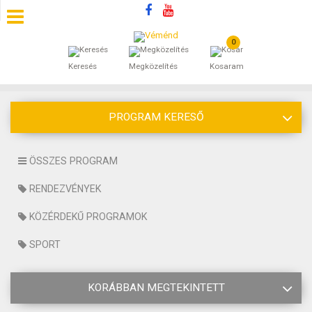
0
SZÁLLÁSOK
Keresés
Megközelítés
Kosaram
BEJEGYZÉSEK
PROGRAM KERESŐ
ÁLTALÁNOS SZERZŐDÉSI FELTÉTELEK
KINCSES BARANYA VÉMÉND
ÖSSZES PROGRAM
RENDEZVÉNYEK
KAPCSOLAT
KÖZÉRDEKŰ PROGRAMOK
SPORT
KORÁBBAN MEGTEKINTETT