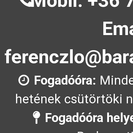
Mobil: +36 
Ema
ferenczlo@bara
Fogadóóra:
Minde
hetének csütörtöki n
Fogadóóra hely