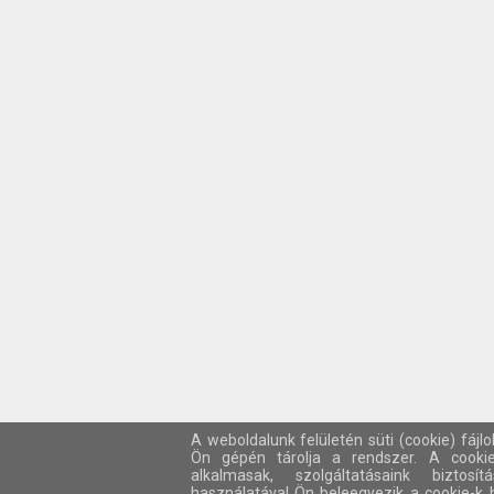
A weboldalunk felületén süti (cookie) fájl
Ön gépén tárolja a rendszer. A cooki
alkalmasak, szolgáltatásaink biztos
használatával Ön beleegyezik a cookie-k 