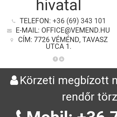
hivatal
TELEFON:
+36 (69) 343 101
E-MAIL: OFFICE@VEMEND.HU
CÍM: 7726 VÉMÉND, TAVASZ
UTCA 1.
Körzeti megbízott n
rendőr tör