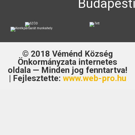
Budapesti
© 2018
Véménd Község
Önkormányzata
internetes
oldala — Minden jog fenntartva!
| Fejlesztette:
www.web-pro.hu