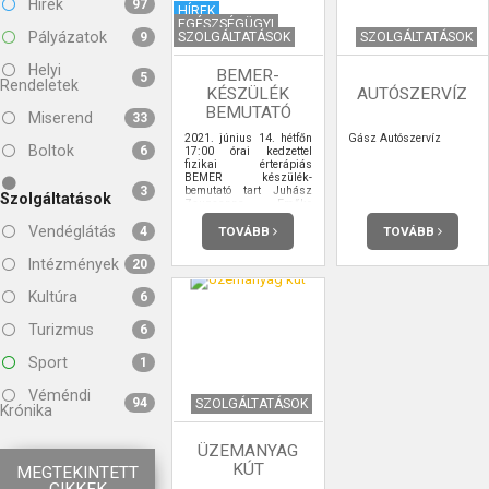
Hírek
97
HÍREK
EGÉSZSÉGÜGYI
Pályázatok
SZOLGÁLTATÁSOK
SZOLGÁLTATÁSOK
9
Helyi
BEMER-
5
Rendeletek
KÉSZÜLÉK
AUTÓSZERVÍZ
BEMUTATÓ
Miserend
33
2021. június 14. hétfőn
Gász Autószervíz
Boltok
6
17:00 órai kedzettel
fizikai érterápiás
BEMER készülék-
bemutató tart Juhász
3
Szolgáltatások
Zsuzsanna Emőke
szaktanácsadó.
Vendéglátás
TOVÁBB
TOVÁBB
4
Intézmények
20
Kultúra
6
Turizmus
6
Sport
1
Véméndi
94
SZOLGÁLTATÁSOK
Krónika
ÜZEMANYAG
KÚT
MEGTEKINTETT