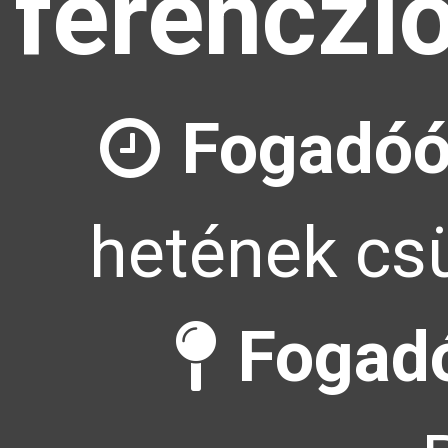
ferenczl
Fogadóó
hetének csü
Fogadó