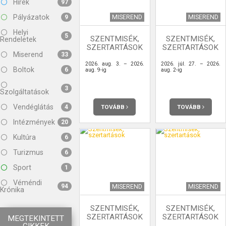
Hírek
97
Pályázatok
MISEREND
MISEREND
9
Helyi
5
SZENTMISÉK,
SZENTMISÉK,
Rendeletek
SZERTARTÁSOK
SZERTARTÁSOK
Miserend
33
2026. aug. 3. – 2026.
2026. júl. 27. – 2026.
Boltok
6
aug. 9-ig
aug. 2-ig
3
Szolgáltatások
Vendéglátás
TOVÁBB
TOVÁBB
4
Intézmények
20
Kultúra
6
Turizmus
6
Sport
1
Véméndi
94
MISEREND
MISEREND
Krónika
SZENTMISÉK,
SZENTMISÉK,
SZERTARTÁSOK
SZERTARTÁSOK
MEGTEKINTETT