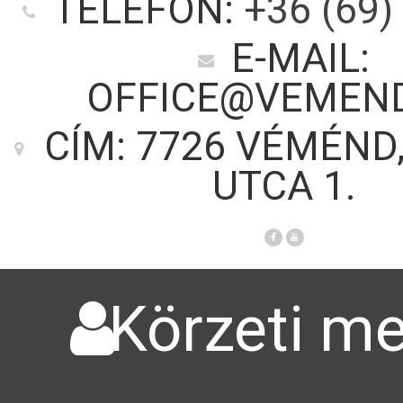
TELEFON:
+36 (69)
E-MAIL:
OFFICE@VEMEN
CÍM: 7726 VÉMÉND
UTCA 1.
Körzeti me