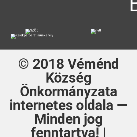
© 2018
Véménd
Község
Önkormányzata
internetes oldala —
Minden jog
fenntartva! |