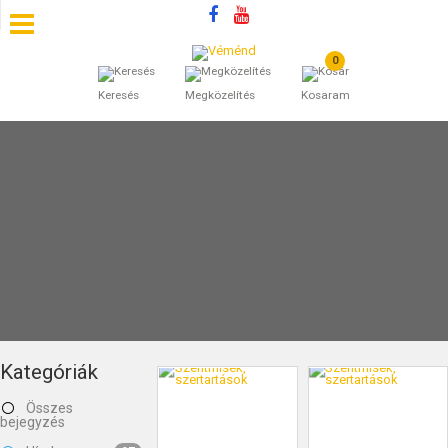
0
SZÁLLÁSOK
Keresés
Megközelítés
Kosaram
BEJEGYZÉSEK
ÁLTALÁNOS SZERZŐDÉSI FELTÉTELEK
KINCSES BARANYA VÉMÉND
KAPCSOLAT
Kategóriák
Összes
bejegyzés