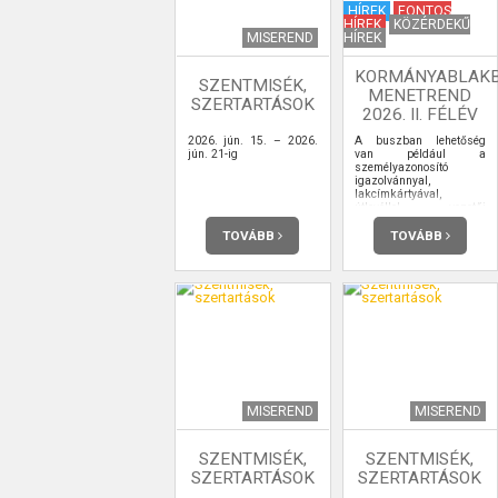
HÍREK
FONTOS
HÍREK
KÖZÉRDEKŰ
MISEREND
HÍREK
KORMÁNYABLAK
SZENTMISÉK,
MENETREND
SZERTARTÁSOK
2026. II. FÉLÉV
2026. jún. 15. – 2026.
A buszban lehetőség
jún. 21-ig
van például a
személyazonosító
igazolvánnyal,
lakcímkártyával,
útlevéllel, vezetői
engedéllyel kapcsolatos
ügyintézésre,
TOVÁBB
TOVÁBB
ügyfélkapu-
regisztrációra is.
MISEREND
MISEREND
SZENTMISÉK,
SZENTMISÉK,
SZERTARTÁSOK
SZERTARTÁSOK