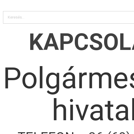
KAPCSOL
Polgármes
hivata