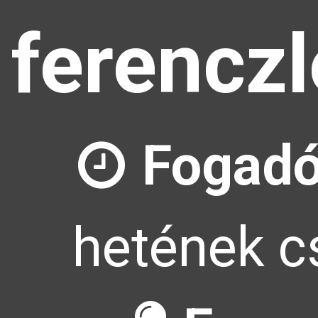
ferencz
Fogadó
hetének cs