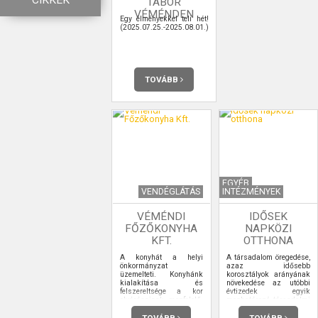
CIKKEK
TÁBOR
VÉMÉNDEN
Egy élményekkel teli hét!
(2025.07.25.-2025.08.01.)
TOVÁBB
EGYÉB
VENDÉGLÁTÁS
INTÉZMÉNYEK
VÉMÉNDI
IDŐSEK
FŐZŐKONYHA
NAPKÖZI
KFT.
OTTHONA
A konyhát a helyi
A társadalom öregedése,
önkormányzat
azaz idősebb
üzemelteti. Konyhánk
korosztályok arányának
kialakítása és
növekedése az utóbbi
felszereltsége a kor
évtizedek egyik
elvárásainak megfelelő.
meghatározó társadalmi
Az aktuális törvényi
jelensége. A 65 éven
előírásoknak
felüliek aránya az
TOVÁBB
TOVÁBB