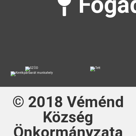
Fogad
© 2018
Véménd
Község
Önkormányzata