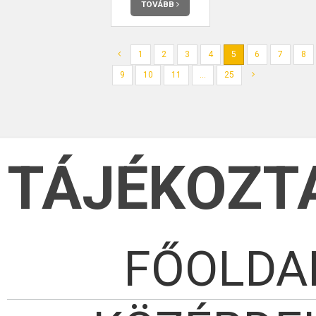
TOVÁBB
1
2
3
4
5
6
7
8
9
10
11
...
25
TÁJÉKOZT
FŐOLDA