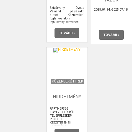
Szivárvány Óvoda
2025.07.14.-2025.07.18.
Véménd pályázatot
hirdet Köznevelési
foglalkoztatotti
jogviszony keretében
TOVÁBB
TOVÁBB
KÖZÉRDEKŰ HÍREK
HIRDETMÉNY
PARTNERSÉGI
EGYEZTETÉSRŐL
TELEPÜLÉSKÉPI
RENDELET
KÉSZÍTÉSÉNEK
TÁRGYÁBAN