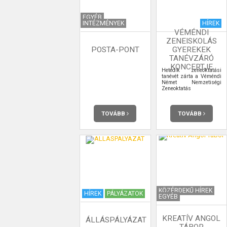
EGYÉB
INTÉZMÉNYEK
HÍREK
VÉMÉNDI
ZENEISKOLÁS
POSTA-PONT
GYEREKEK
TANÉVZÁRÓ
KONCERTJE
Hetedik zeneoktatási
tanévét zárta a Véméndi
Német Nemzetiségi
Zeneoktatás
TOVÁBB
TOVÁBB
KÖZÉRDEKŰ HÍREK
HÍREK
PÁLYÁZATOK
EGYÉB
KREATÍV ANGOL
ÁLLÁSPÁLYÁZAT
TÁBOR