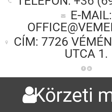
TELEFON:
+36 (6
E-MAIL:
OFFICE@VEME
CÍM: 7726 VÉMÉN
UTCA 1.
Körzeti m