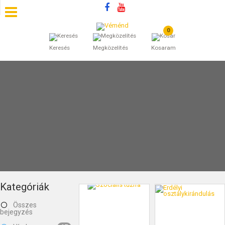
0
SZÁLLÁSOK
Keresés
Megközelítés
Kosaram
BEJEGYZÉSEK
ÁLTALÁNOS SZERZŐDÉSI FELTÉTELEK
KINCSES BARANYA VÉMÉND
KAPCSOLAT
Kategóriák
Összes
bejegyzés