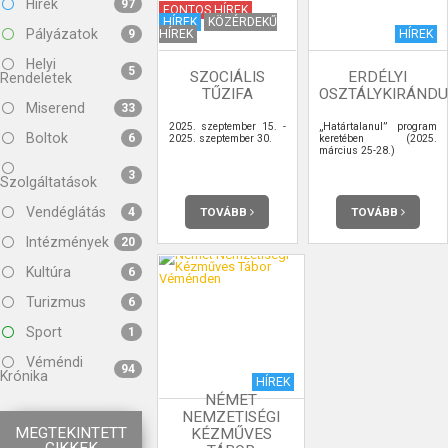
Hírek
97
FONTOS HÍREK
HÍREK
KÖZÉRDEKŰ
Pályázatok
HÍREK
HÍREK
9
Helyi
5
SZOCIÁLIS
ERDÉLYI
Rendeletek
TŰZIFA
OSZTÁLYKIRÁND
Miserend
33
2025. szeptember 15. -
„Határtalanul” program
Boltok
6
2025. szeptember 30.
keretében (2025.
március 25-28.)
3
Szolgáltatások
Vendéglátás
TOVÁBB
TOVÁBB
4
Intézmények
20
Kultúra
6
Turizmus
6
Sport
1
Véméndi
94
Krónika
HÍREK
NÉMET
NEMZETISÉGI
MEGTEKINTETT
KÉZMŰVES