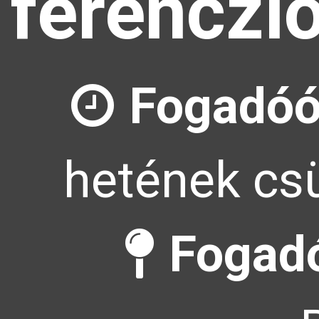
ferenczl
Fogadóó
hetének csü
Fogadó