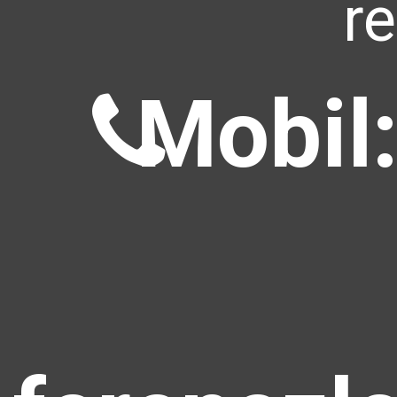
r
Mobil: