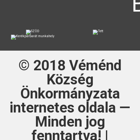
© 2018
Véménd
Község
Önkormányzata
internetes oldala —
Minden jog
fenntartva! |