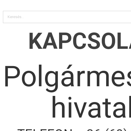
KAPCSOL
Polgármes
hivata