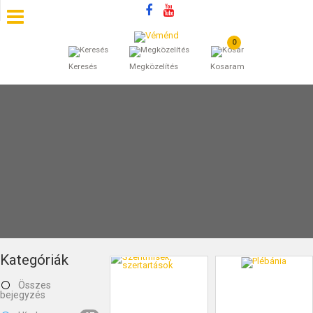
0
SZÁLLÁSOK
Keresés
Megközelítés
Kosaram
BEJEGYZÉSEK
ÁLTALÁNOS SZERZŐDÉSI FELTÉTELEK
KINCSES BARANYA VÉMÉND
KAPCSOLAT
Kategóriák
Összes
bejegyzés