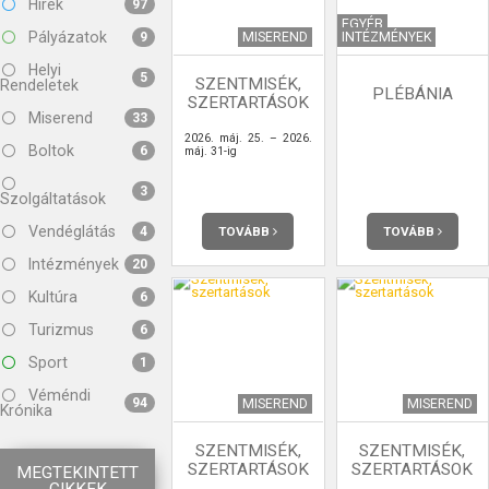
Hírek
97
EGYÉB
Pályázatok
MISEREND
INTÉZMÉNYEK
9
Helyi
5
SZENTMISÉK,
Rendeletek
PLÉBÁNIA
SZERTARTÁSOK
Miserend
33
2026. máj. 25. – 2026.
Boltok
6
máj. 31-ig
3
Szolgáltatások
Vendéglátás
TOVÁBB
TOVÁBB
4
Intézmények
20
Kultúra
6
Turizmus
6
Sport
1
Véméndi
94
MISEREND
MISEREND
Krónika
SZENTMISÉK,
SZENTMISÉK,
SZERTARTÁSOK
SZERTARTÁSOK
MEGTEKINTETT