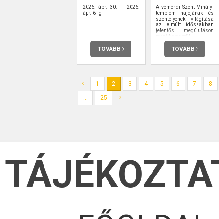
2026. ápr. 30. – 2026.
A véméndi Szent Mihály-
ápr. 6-ig
templom hajójának és
szentélyének világítása
az elmúlt időszakban
jelentős megújuláson
ment keresztül.
TOVÁBB
TOVÁBB
1
2
3
4
5
6
7
8
...
25
TÁJÉKOZTA