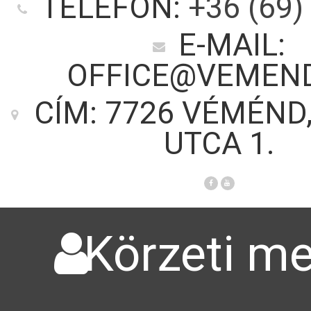
TELEFON:
+36 (69)
E-MAIL:
OFFICE@VEMEN
CÍM: 7726 VÉMÉND
UTCA 1.
Körzeti me